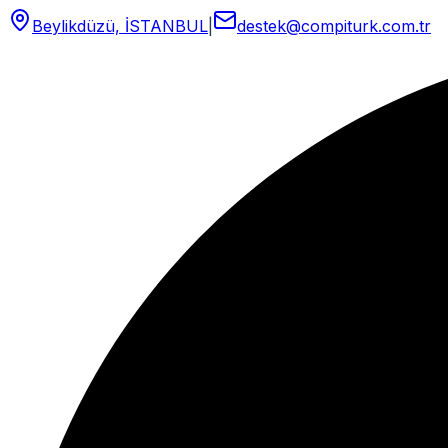
Beylikdüzü, İSTANBUL
|
destek@compiturk.com.tr