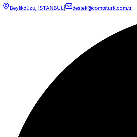
Beylikdüzü, İSTANBUL
|
destek@compiturk.com.tr