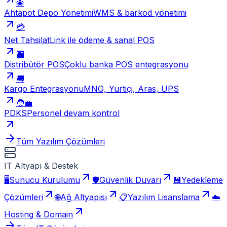
🐙
Ahtapot Depo Yönetimi
WMS & barkod yönetimi
💳
Net Tahsilat
Link ile ödeme & sanal POS
🏧
Distribütör POS
Çoklu banka POS entegrasyonu
🚚
Kargo Entegrasyonu
MNG, Yurtiçi, Aras, UPS
🧑‍💼
PDKS
Personel devam kontrol
Tüm Yazılım Çözümleri
IT Altyapı & Destek
🖥️
Sunucu Kurulumu
🛡️
Güvenlik Duvarı
💾
Yedekleme
Çözümleri
🌐
Ağ Altyapısı
📋
Yazılım Lisanslama
☁️
Hosting & Domain