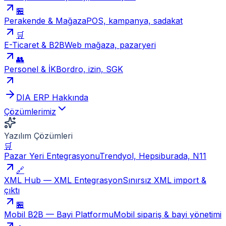
🏪
Perakende & Mağaza
POS, kampanya, sadakat
🛒
E-Ticaret & B2B
Web mağaza, pazaryeri
👥
Personel & İK
Bordro, izin, SGK
DIA ERP Hakkında
Çözümlerimiz
Yazılım Çözümleri
🛒
Pazar Yeri Entegrasyonu
Trendyol, Hepsiburada, N11
🔗
XML Hub — XML Entegrasyon
Sınırsız XML import &
çıktı
🏪
Mobil B2B — Bayi Platformu
Mobil sipariş & bayi yönetimi