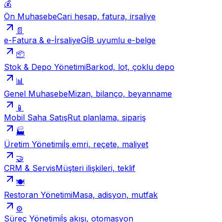
💰
Ön Muhasebe
Cari hesap, fatura, irsaliye
📄
e-Fatura & e-İrsaliye
GİB uyumlu e-belge
📦
Stok & Depo Yönetimi
Barkod, lot, çoklu depo
📊
Genel Muhasebe
Mizan, bilanço, beyanname
📱
Mobil Saha Satış
Rut planlama, sipariş
🏭
Üretim Yönetimi
İş emri, reçete, maliyet
🤝
CRM & Servis
Müşteri ilişkileri, teklif
🍽️
Restoran Yönetimi
Masa, adisyon, mutfak
⚙️
Süreç Yönetimi
İş akışı, otomasyon