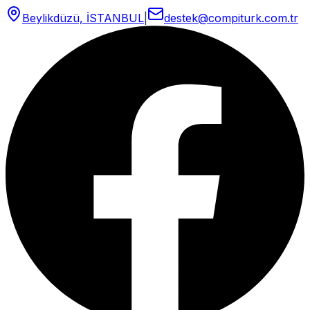
Beylikdüzü, İSTANBUL
|
destek@compiturk.com.tr