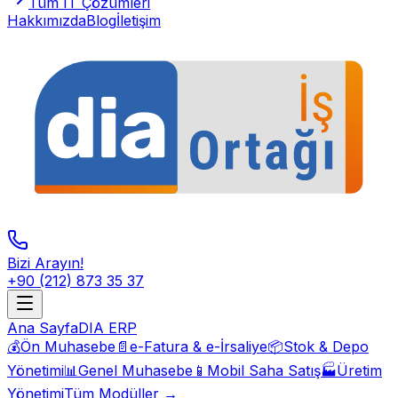
Tüm IT Çözümleri
Hakkımızda
Blog
İletişim
Bizi Arayın!
+90 (212) 873 35 37
Ana Sayfa
DIA ERP
💰
Ön Muhasebe
📄
e-Fatura & e-İrsaliye
📦
Stok & Depo
Yönetimi
📊
Genel Muhasebe
📱
Mobil Saha Satış
🏭
Üretim
Yönetimi
Tüm Modüller →