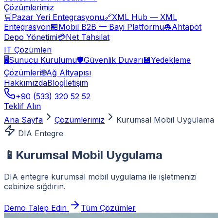
Çözümlerimiz
🛒
Pazar Yeri Entegrasyonu
🔗
XML Hub — XML
Entegrasyon
🏪
Mobil B2B — Bayi Platformu
🐙
Ahtapot
Depo Yönetimi
💳
Net Tahsilat
IT Çözümleri
🖥️
Sunucu Kurulumu
🛡️
Güvenlik Duvarı
💾
Yedekleme
Çözümleri
🌐
Ağ Altyapısı
Hakkımızda
Blog
İletişim
+90 (533) 320 52 52
Teklif Alın
Ana Sayfa
Çözümlerimiz
Kurumsal Mobil Uygulama
DIA Entegre
📱
Kurumsal Mobil Uygulama
DIA entegre kurumsal mobil uygulama ile işletmenizi
cebinize sığdırın.
Demo Talep Edin
Tüm Çözümler