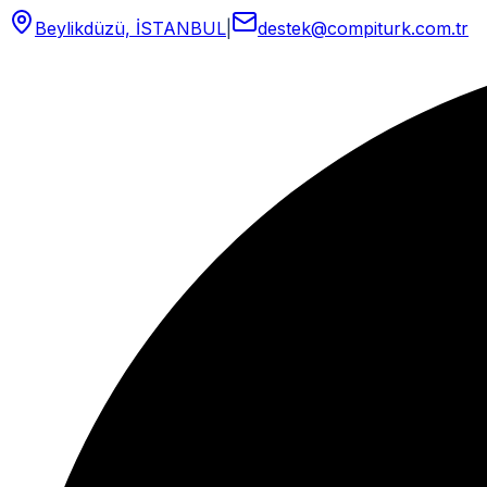
Beylikdüzü, İSTANBUL
|
destek@compiturk.com.tr